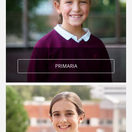
Letrilandia
Bilingüismo
Psicomotricidad
PRIMARIA
Entusiasmat
Proyecto Educación
responsable
Más de 8 actividades
extraescolares