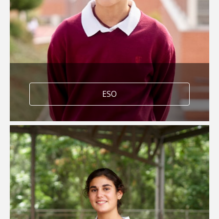
Aula de Naturaleza
Plan lector
ESO
Proyecto Be Leader
Club de debate
Peer Support project