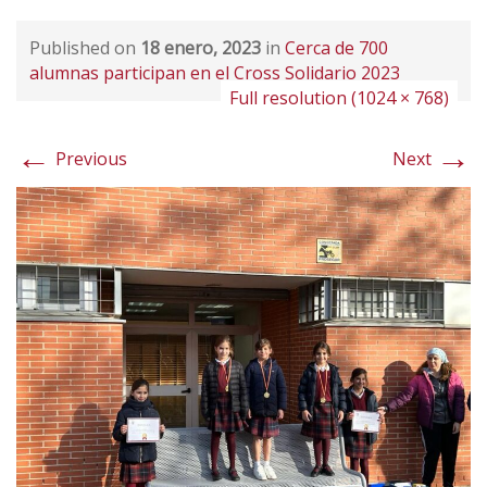
Published on
18 enero, 2023
in
Cerca de 700
alumnas participan en el Cross Solidario 2023
Full resolution (1024 × 768)
←
→
Previous
Next