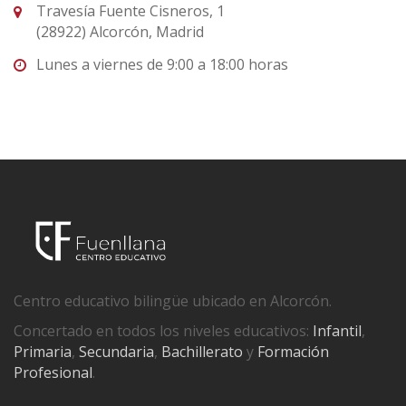
Travesía Fuente Cisneros, 1
(28922) Alcorcón, Madrid
Lunes a viernes de 9:00 a 18:00 horas
Centro educativo bilingüe ubicado en Alcorcón.
Concertado en todos los niveles educativos:
Infantil
,
Primaria
,
Secundaria
,
Bachillerato
y
Formación
Profesional
.