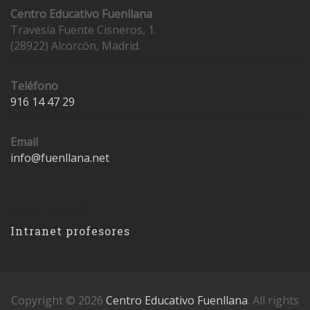
Centro Educativo Fuenllana
Travesía Fuente Cisneros, 1.
(28922) Alcorcón, Madrid.
Teléfono
916 14 47 29
Email
info@fuenllana.net
Accesos
Intranet profesores
Copyright © 2026
Centro Educativo Fuenllana
. All rights