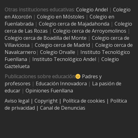
Otras instituciones educativas
:
Colegio Andel
|
Colegio
en Alcorcón
|
Colegio en Móstoles
|
Colegio en
Fuenlabrada
|
Colegio cerca de Majadahonda
|
Colegio
cerca de Las Rozas
|
Colegio cerca de
Arroyomolinos
|
Colegio cerca de
Boadilla del Monte
|
Colegio cerca de
Villaviciosa
|
Colegio cerca de Madrid
|
Colegio cerca de
Navalcarnero
|
Colegio Orvalle
|
Instituto Tecnológico
Fuenllana
|
Instituto Tecnológico Andel
|
Colegio
Gaztelueta
Publicaciones sobre educación
Padres y
profesores
|
Educación Innovadora
|
La pasión de
educar
|
Opiniones Fuenllana
Aviso legal
| Copyright
|
Política de cookies
|
Política
de privacidad
|
Canal de Denuncias
Contacto