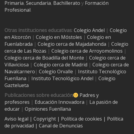
Primaria
,
Secundaria
,
Bachillerato
y
Formación
Profesional
.
Otras instituciones educativas
:
Colegio Andel
|
Colegio
en Alcorcón
|
Colegio en Móstoles
|
Colegio en
Fuenlabrada
|
Colegio cerca de Majadahonda
|
Colegio
cerca de Las Rozas
|
Colegio cerca de
Arroyomolinos
|
Colegio cerca de
Boadilla del Monte
|
Colegio cerca de
Villaviciosa
|
Colegio cerca de Madrid
|
Colegio cerca de
Navalcarnero
|
Colegio Orvalle
|
Instituto Tecnológico
Fuenllana
|
Instituto Tecnológico Andel
|
Colegio
Gaztelueta
Publicaciones sobre educación
Padres y
profesores
|
Educación Innovadora
|
La pasión de
educar
|
Opiniones Fuenllana
Aviso legal
| Copyright
|
Política de cookies
|
Política
de privacidad
|
Canal de Denuncias