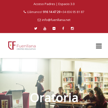
Acceso Padres
|
Espacio 3.0
Llámanos!
916 14 47 29
+34 656 95 81 87
info@fuenllana.net
Skip
to
content
Oratoria