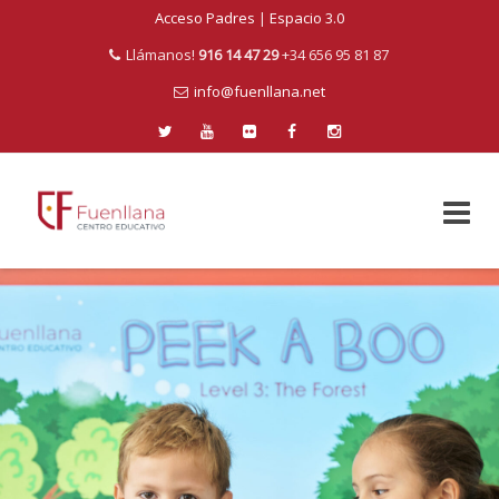
Acceso Padres
|
Espacio 3.0
Llámanos!
916 14 47 29
+34 656 95 81 87
info@fuenllana.net
Skip
to
content