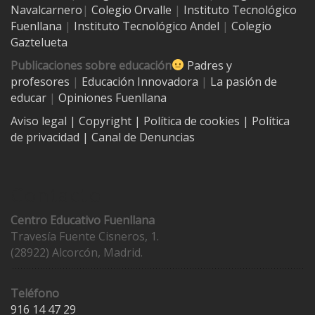
Navalcarnero
|
Colegio Orvalle
|
Instituto Tecnológico
Fuenllana
|
Instituto Tecnológico Andel
|
Colegio
Gaztelueta
Publicaciones sobre educación
Padres y
profesores
|
Educación Innovadora
|
La pasión de
educar
|
Opiniones Fuenllana
Aviso legal
| Copyright
|
Política de cookies
|
Política
de privacidad
|
Canal de Denuncias
Contacto
Centro Educativo Fuenllana
Travesía Fuente Cisneros, 1.
(28922) Alcorcón, Madrid.
Teléfono
916 14 47 29