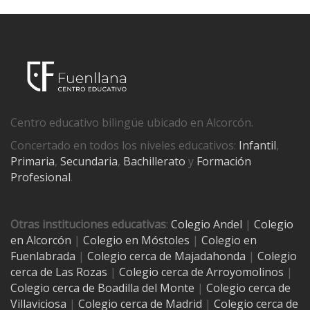
Centro educativo bilingüe ubicado en Alcorcón.
Concertado en todos los niveles educativos:
Infantil
,
Primaria
,
Secundaria
,
Bachillerato
y
Formación
Profesional
.
Otras instituciones educativas
:
Colegio Andel
|
Colegio
en Alcorcón
|
Colegio en Móstoles
|
Colegio en
Fuenlabrada
|
Colegio cerca de Majadahonda
|
Colegio
cerca de Las Rozas
|
Colegio cerca de
Arroyomolinos
|
Colegio cerca de
Boadilla del Monte
|
Colegio cerca de
Villaviciosa
|
Colegio cerca de Madrid
|
Colegio cerca de