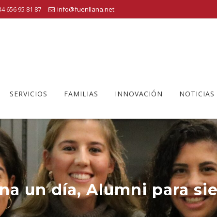
4 656 95 81 87
info@fuenllana.net
SERVICIOS
FAMILIAS
INNOVACIÓN
NOTICIAS
a un día, Alumni para s