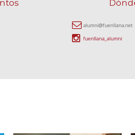
ntos
Dónde
alumni@fuenllana.net
fuenllana_alumni