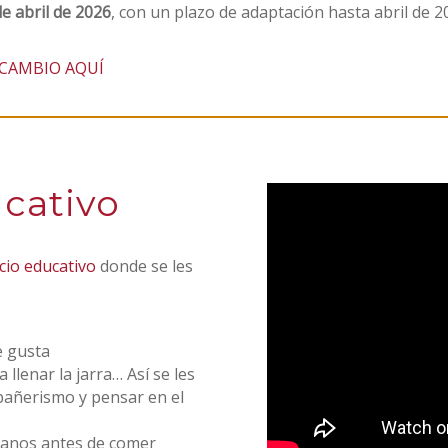
de abril de 2026
, con un plazo de adaptación hasta abril de 
 CAMBIO AQUÍ
cativo
cio educativo
donde se les
e gusta
 llenar la jarra… Así se les
mpañerismo y pensar en el
 manos antes de comer