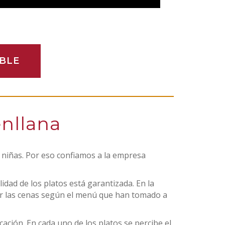
BLE
nllana
y niñas. Por eso confiamos a la empresa
dad de los platos está garantizada. En la
ar las cenas según el menú que han tomado a
ción. En cada uno de los platos se percibe el