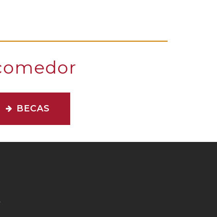
e comedor
BECAS
.