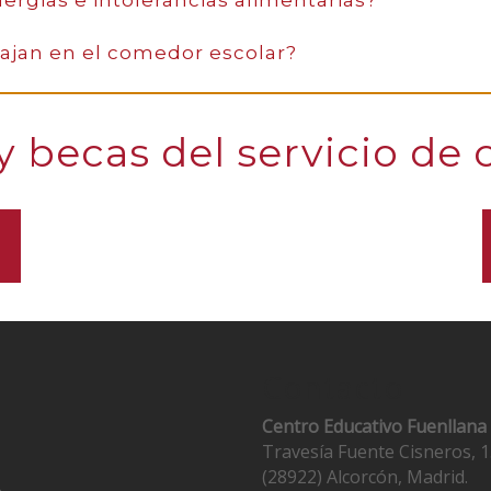
lergias e intolerancias alimentarias?
bajan en el comedor escolar?
y becas del servicio d
Contacto
Centro Educativo Fuenllana
Travesía Fuente Cisneros, 1
(28922) Alcorcón, Madrid.