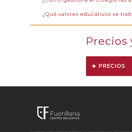
¿Cómo gestiona el colegio las a
¿Qué valores educativos se tra
Precios 
PRECIOS