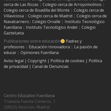
cerca de Las Rozas
|
Colegio cerca de
Arroyomolinos
|
Colegio cerca de
Boadilla del Monte
|
Colegio cerca de
Villaviciosa
|
Colegio cerca de Madrid
|
Colegio cerca de
Navalcarnero
|
Colegio Orvalle
|
Instituto Tecnológico
Fuenllana
|
Instituto Tecnológico Andel
|
Colegio
Gaztelueta
Publicaciones sobre educación
Padres y
profesores
|
Educación Innovadora
|
La pasión de
educar
|
Opiniones Fuenllana
Aviso legal
| Copyright
|
Política de cookies
|
Política
de privacidad
|
Canal de Denuncias
Contacto
Centro Educativo Fuenllana
Travesía Fuente Cisneros, 1.
(28922) Alcorcón, Madrid.