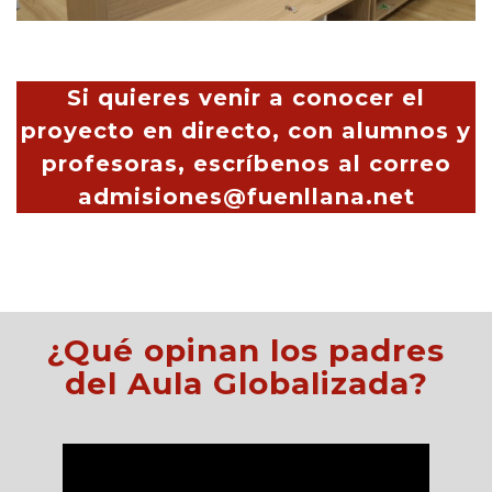
Si quieres venir a conocer el
proyecto en directo, con alumnos y
profesoras, escríbenos al correo
admisiones@fuenllana.net
¿Qué opinan los padres
del Aula Globalizada?