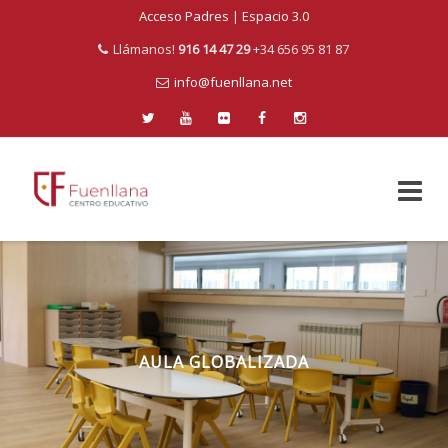
Acceso Padres
|
Espacio 3.0
Llámanos!
916 14 47 29
+34 656 95 81 87
info@fuenllana.net
Skip
to
content
AULA GLOBALIZADA