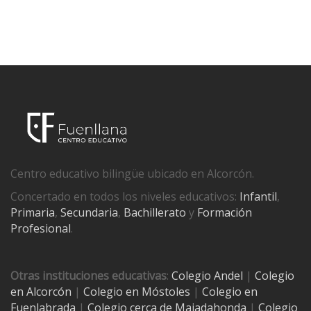
Centro educativo bilingüe ubicado en Alcorcón.
Concertado en todos los niveles educativos:
Infantil
,
Primaria
,
Secundaria
,
Bachillerato
y
Formación
Profesional
.
Otras instituciones educativas
:
Colegio Andel
|
Colegio
en Alcorcón
|
Colegio en Móstoles
|
Colegio en
Fuenlabrada
|
Colegio cerca de Majadahonda
|
Colegio