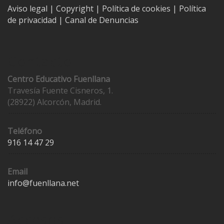
Aviso legal
| Copyright
|
Política de cookies
|
Política
de privacidad
|
Canal de Denuncias
Contacto
Centro Educativo Fuenllana
Travesía Fuente Cisneros, 1.
(28922) Alcorcón, Madrid.
Teléfono
916 14 47 29
Email
info@fuenllana.net
Accesos