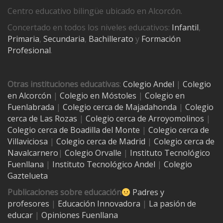
Centro educativo bilingüe ubicado en Alcorcón.
Concertado en todos los niveles educativos:
Infantil
,
Primaria
,
Secundaria
,
Bachillerato
y
Formación
Profesional
.
Otras instituciones educativas
:
Colegio Andel
|
Colegio
en Alcorcón
|
Colegio en Móstoles
|
Colegio en
Fuenlabrada
|
Colegio cerca de Majadahonda
|
Colegio
cerca de Las Rozas
|
Colegio cerca de
Arroyomolinos
|
Colegio cerca de
Boadilla del Monte
|
Colegio cerca de
Villaviciosa
|
Colegio cerca de Madrid
|
Colegio cerca de
Navalcarnero
|
Colegio Orvalle
|
Instituto Tecnológico
Fuenllana
|
Instituto Tecnológico Andel
|
Colegio
Gaztelueta
Publicaciones sobre educación
Padres y
profesores
|
Educación Innovadora
|
La pasión de
educar
|
Opiniones Fuenllana