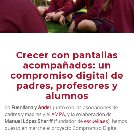
Crecer con pantallas
acompañados: un
compromiso digital de
padres, profesores y
alumnos
En
Fuenllana y
Ande
l
, junto con las asociaciones de
padres y madres y el
AMPA
, y la colaboración de
Manuel López Sheriff
(fundador de
escuelia.es
), hemos
puesto en marcha el proyecto Compromiso Digital.