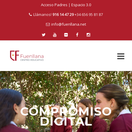
Acceso Padres
|
Espacio 3.0
Llámanos!
916 14 47 29
+34 656 95 81 87
info@fuenllana.net
Skip
to
content
COMPROMISO
DIGITAL