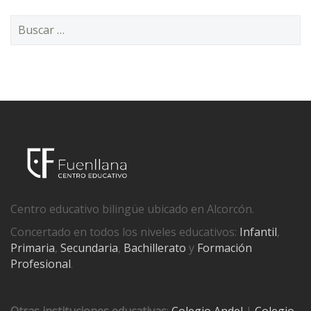
Buscar:
Centro educativo bilingüe ubicado en Alcorcón.
Concertado en todos los niveles educativos:
Infantil
,
Primaria
,
Secundaria
,
Bachillerato
y
Formación
Profesional
.