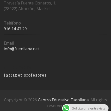
Travesía Fuente Cisneros, 1.
(28922) Alcorcón, Madrid.
Teléfono
916 14 47 29
Email
info@fuenllana.net
Accesos
Intranet profesores
Copyright © 2026
Centro Educativo Fuenllana
. All rights
reserved.
Solicita una entrevista