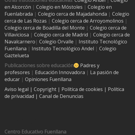
Otras instituciones educativas
:
Colegio Andel
|
Colegio
en Alcorcón
|
Colegio en Móstoles
|
Colegio en
Fuenlabrada
|
Colegio cerca de Majadahonda
|
Colegio
cerca de Las Rozas
|
Colegio cerca de
Arroyomolinos
|
Colegio cerca de
Boadilla del Monte
|
Colegio cerca de
Villaviciosa
|
Colegio cerca de Madrid
|
Colegio cerca de
Navalcarnero
|
Colegio Orvalle
|
Instituto Tecnológico
Fuenllana
|
Instituto Tecnológico Andel
|
Colegio
Gaztelueta
Publicaciones sobre educación
Padres y
profesores
|
Educación Innovadora
|
La pasión de
educar
|
Opiniones Fuenllana
Aviso legal
| Copyright
|
Política de cookies
|
Política
de privacidad
|
Canal de Denuncias
Contacto
Centro Educativo Fuenllana