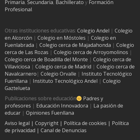
Primaria
,
Secundaria
,
Bachillerato
y
Formación
Profesional
.
Otras instituciones educativas
:
Colegio Andel
|
Colegio
en Alcorcón
|
Colegio en Móstoles
|
Colegio en
Fuenlabrada
|
Colegio cerca de Majadahonda
|
Colegio
cerca de Las Rozas
|
Colegio cerca de
Arroyomolinos
|
Colegio cerca de
Boadilla del Monte
|
Colegio cerca de
Villaviciosa
|
Colegio cerca de Madrid
|
Colegio cerca de
Navalcarnero
|
Colegio Orvalle
|
Instituto Tecnológico
Fuenllana
|
Instituto Tecnológico Andel
|
Colegio
Gaztelueta
Publicaciones sobre educación
Padres y
profesores
|
Educación Innovadora
|
La pasión de
educar
|
Opiniones Fuenllana
Aviso legal
| Copyright
|
Política de cookies
|
Política
de privacidad
|
Canal de Denuncias