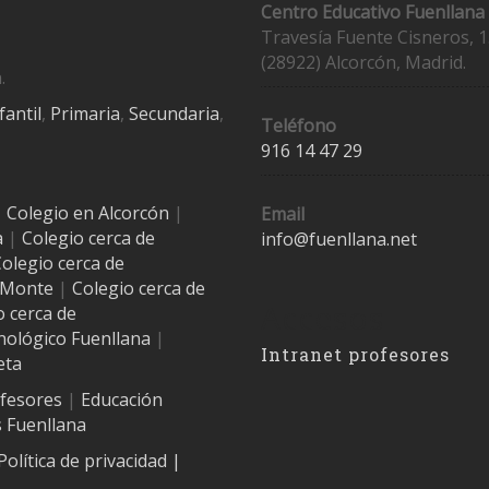
Centro Educativo Fuenllana
Travesía Fuente Cisneros, 1
(28922) Alcorcón, Madrid.
.
fantil
,
Primaria
,
Secundaria
,
Teléfono
916 14 47 29
|
Colegio en Alcorcón
|
Email
a
|
Colegio cerca de
info@fuenllana.net
olegio cerca de
l Monte
|
Colegio cerca de
Accesos
o cerca de
nológico Fuenllana
|
Intranet profesores
eta
ofesores
|
Educación
 Fuenllana
Política de privacidad
|