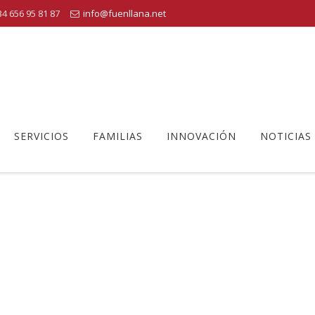
4 656 95 81 87
info@fuenllana.net
SERVICIOS
FAMILIAS
INNOVACIÓN
NOTICIAS
MUSICA
Centro Educativo Fuenllana
>
Actividades extraescolares
>
musica