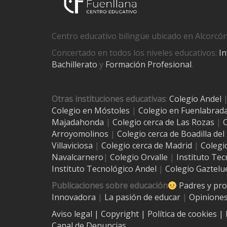
Centro educativo bilingüe ubicado en Alcorcón
Concertado en todos los niveles educativos:
In
Bachillerato
y
Formación Profesional
.
Otras instituciones educativas
:
Colegio Andel
Colegio en Móstoles
|
Colegio en Fuenlabrad
Majadahonda
|
Colegio cerca de Las Rozas
|
C
Arroyomolinos
|
Colegio cerca de
Boadilla de
Villaviciosa
|
Colegio cerca de Madrid
|
Colegi
Navalcarnero
|
Colegio Orvalle
|
Instituto Tec
Instituto Tecnológico Andel
|
Colegio Gaztelu
Publicaciones sobre educación
Padres y pr
Innovadora
|
La pasión de educar
|
Opiniones
Aviso legal
| Copyright
|
Política de cookies
|
Canal de Denuncias