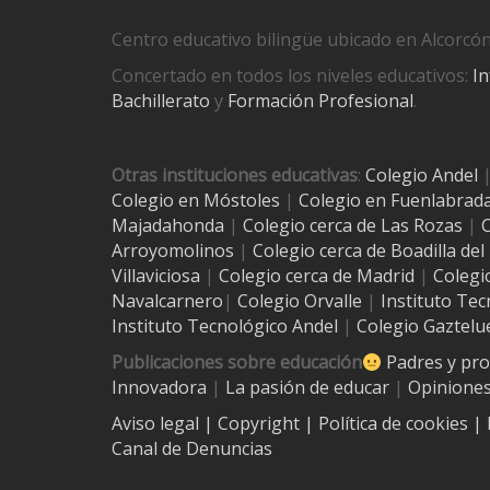
Centro educativo bilingüe ubicado en Alcorcón
Concertado en todos los niveles educativos:
In
Bachillerato
y
Formación Profesional
.
Otras instituciones educativas
:
Colegio Andel
Colegio en Móstoles
|
Colegio en Fuenlabrad
Majadahonda
|
Colegio cerca de Las Rozas
|
C
Arroyomolinos
|
Colegio cerca de
Boadilla de
Villaviciosa
|
Colegio cerca de Madrid
|
Colegi
Navalcarnero
|
Colegio Orvalle
|
Instituto Tec
Instituto Tecnológico Andel
|
Colegio Gaztelu
Publicaciones sobre educación
Padres y pr
Innovadora
|
La pasión de educar
|
Opiniones
Aviso legal
| Copyright
|
Política de cookies
|
Canal de Denuncias