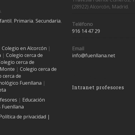
(28922) Alcorcón, Madrid.
.
fantil
,
Primaria
,
Secundaria
,
Teléfono
916 14 47 29
|
Colegio en Alcorcón
|
Email
a
|
Colegio cerca de
info@fuenllana.net
olegio cerca de
l Monte
|
Colegio cerca de
Accesos
o cerca de
nológico Fuenllana
|
Intranet profesores
eta
ofesores
|
Educación
 Fuenllana
Política de privacidad
|