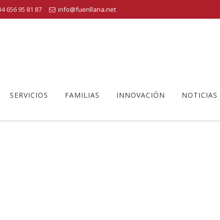
4 656 95 81 87
info@fuenllana.net
SERVICIOS
FAMILIAS
INNOVACIÓN
NOTICIAS
LUMNOS-FUENLLANA-OPEN-D
Centro Educativo Fuenllana
>
alumnos-fuenllana-open-day