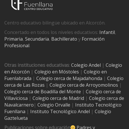
Centro educativo bilingüe ubicado en Alcorcón.
Concertado en todos los niveles educativos:
Infantil
,
Primaria
,
Secundaria
,
Bachillerato
y
Formación
Profesional
.
Otras instituciones educativas
:
Colegio Andel
|
Colegio
en Alcorcón
|
Colegio en Móstoles
|
Colegio en
Fuenlabrada
|
Colegio cerca de Majadahonda
|
Colegio
cerca de Las Rozas
|
Colegio cerca de
Arroyomolinos
|
Colegio cerca de
Boadilla del Monte
|
Colegio cerca de
Villaviciosa
|
Colegio cerca de Madrid
|
Colegio cerca de
Navalcarnero
|
Colegio Orvalle
|
Instituto Tecnológico
Fuenllana
|
Instituto Tecnológico Andel
|
Colegio
Gaztelueta
Publicaciones sobre educación
Padres y