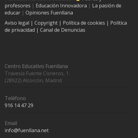
profesores
|
Educación Innovadora
|
La pasión de
educar
|
Opiniones Fuenllana
Aviso legal
| Copyright
|
Política de cookies
|
Política
de privacidad
|
Canal de Denuncias
Contacto
Centro Educativo Fuenllana
Travesía Fuente Cisneros, 1.
(28922) Alcorcón, Madrid.
Teléfono
916 14 47 29
Email
info@fuenllana.net