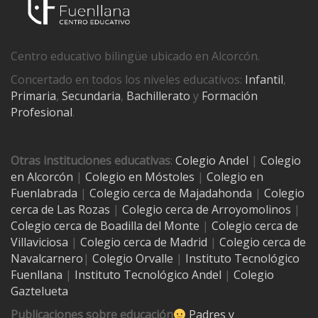
Centro educativo bilingüe ubicado en Alcorcón.
Concertado en todos los niveles educativos:
Infantil
,
Primaria
,
Secundaria
,
Bachillerato
y
Formación
Profesional
.
Otras instituciones educativas
:
Colegio Andel
|
Colegio
en Alcorcón
|
Colegio en Móstoles
|
Colegio en
Fuenlabrada
|
Colegio cerca de Majadahonda
|
Colegio
cerca de Las Rozas
|
Colegio cerca de
Arroyomolinos
|
Colegio cerca de
Boadilla del Monte
|
Colegio cerca de
Villaviciosa
|
Colegio cerca de Madrid
|
Colegio cerca de
Navalcarnero
|
Colegio Orvalle
|
Instituto Tecnológico
Fuenllana
|
Instituto Tecnológico Andel
|
Colegio
Gaztelueta
Publicaciones sobre educación
Padres y