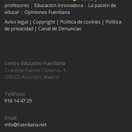
profesores
|
Educación Innovadora
|
La pasión de
educar
|
Opiniones Fuenllana
Aviso legal
| Copyright
|
Política de cookies
|
Política
de privacidad
|
Canal de Denuncias
Contacto
Centro Educativo Fuenllana
Travesía Fuente Cisneros, 1.
(28922) Alcorcón, Madrid.
Teléfono
916 14 47 29
Email
info@fuenllana.net