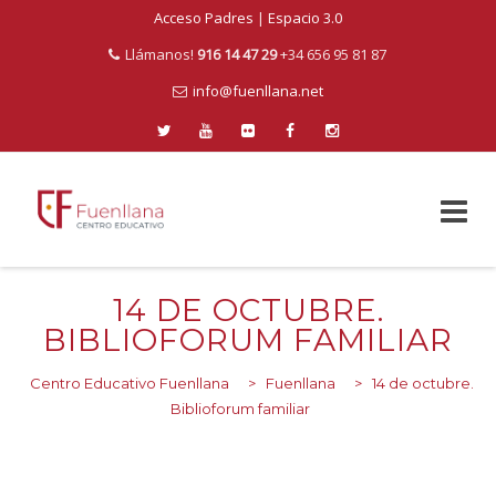
Acceso Padres
|
Espacio 3.0
Llámanos!
916 14 47 29
+34 656 95 81 87
info@fuenllana.net
Skip
to
14 DE OCTUBRE.
content
BIBLIOFORUM FAMILIAR
Centro Educativo Fuenllana
>
Fuenllana
>
14 de octubre.
Biblioforum familiar