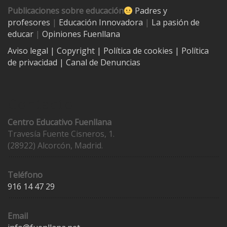
Publicaciones sobre educación
Padres y
profesores
|
Educación Innovadora
|
La pasión de
educar
|
Opiniones Fuenllana
Aviso legal
| Copyright
|
Política de cookies
|
Política
de privacidad
|
Canal de Denuncias
Contacto
Centro Educativo Fuenllana
Travesía Fuente Cisneros, 1.
(28922) Alcorcón, Madrid.
Teléfono
916 14 47 29
Email