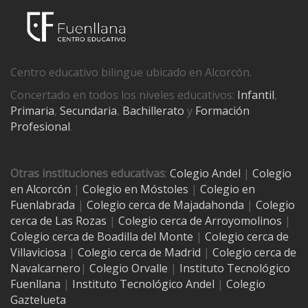
Centro educativo bilingüe ubicado en Alcorcón.
Concertado en todos los niveles educativos:
Infantil
,
Primaria
,
Secundaria
,
Bachillerato
y
Formación
Profesional
.
Otras instituciones educativas
:
Colegio Andel
|
Colegio
en Alcorcón
|
Colegio en Móstoles
|
Colegio en
Fuenlabrada
|
Colegio cerca de Majadahonda
|
Colegio
cerca de Las Rozas
|
Colegio cerca de
Arroyomolinos
|
Colegio cerca de
Boadilla del Monte
|
Colegio cerca de
Villaviciosa
|
Colegio cerca de Madrid
|
Colegio cerca de
Navalcarnero
|
Colegio Orvalle
|
Instituto Tecnológico
Fuenllana
|
Instituto Tecnológico Andel
|
Colegio
Gaztelueta