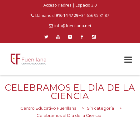
Acceso Padres
|
Espacio 3.0
Llámanos!
916 14 47 29
+34 656 95 81 87
info@fuenllana.net
Skip
to
CELEBRAMOS EL DÍA DE LA
content
CIENCIA
Centro Educativo Fuenllana
>
Sin categoría
>
Celebramos el Día de la Ciencia