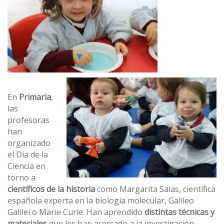
En
Primaria
,
las
profesoras
han
organizado
el Día de la
Ciencia en
torno a
científicos de la historia
como Margarita Salas, científica
española experta en la biología molecular, Galileo
Galilei o Marie Curie. Han aprendido
distintas técnicas y
materiales
que les han acercado a la investigación.