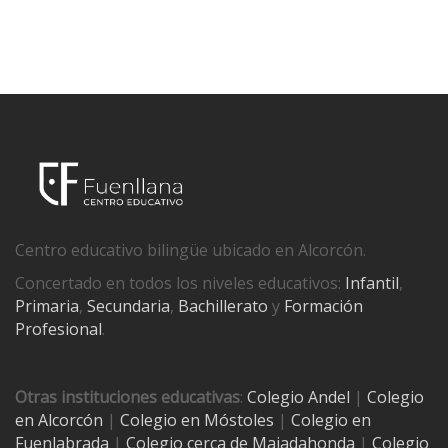
Centro educativo bilingüe ubicado en Alcorcón.
Concertado en todos los niveles educativos:
Infantil
,
Primaria
,
Secundaria
,
Bachillerato
y
Formación
Profesional
.
Otras instituciones educativas
:
Colegio Andel
|
Colegio
en Alcorcón
|
Colegio en Móstoles
|
Colegio en
Fuenlabrada
|
Colegio cerca de Majadahonda
|
Colegio