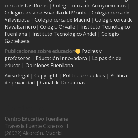
cerca de Las Rozas
|
Colegio cerca de
Arroyomolinos
|
Colegio cerca de
Boadilla del Monte
|
Colegio cerca de
Villaviciosa
|
Colegio cerca de Madrid
|
Colegio cerca de
Navalcarnero
|
Colegio Orvalle
|
Instituto Tecnológico
Fuenllana
|
Instituto Tecnológico Andel
|
Colegio
Gaztelueta
Publicaciones sobre educación
Padres y
profesores
|
Educación Innovadora
|
La pasión de
educar
|
Opiniones Fuenllana
Aviso legal
| Copyright
|
Política de cookies
|
Política
de privacidad
|
Canal de Denuncias
Contacto
Centro Educativo Fuenllana
Travesía Fuente Cisneros, 1.
(28922) Alcorcón, Madrid.