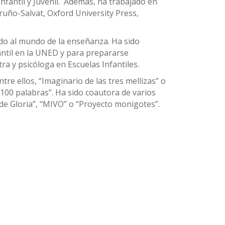
nfantil y Juvenil. Además, ha trabajado en
ruño-Salvat, Oxford University Press,
do al mundo de la enseñanza. Ha sido
antil en la UNED y para prepararse
ra y psicóloga en Escuelas Infantiles.
ntre ellos, “Imaginario de las tres mellizas” o
100 palabras”. Ha sido coautora de varios
a de Gloria”, “MIVO” o “Proyecto monigotes”.