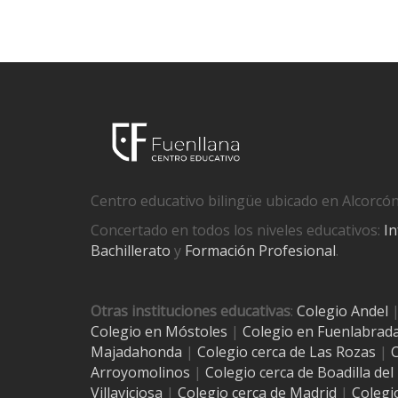
Centro educativo bilingüe ubicado en Alcorcón
Concertado en todos los niveles educativos:
In
Bachillerato
y
Formación Profesional
.
Otras instituciones educativas
:
Colegio Andel
Colegio en Móstoles
|
Colegio en Fuenlabrad
Majadahonda
|
Colegio cerca de Las Rozas
|
C
Arroyomolinos
|
Colegio cerca de
Boadilla de
Villaviciosa
|
Colegio cerca de Madrid
|
Colegi