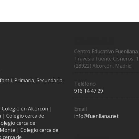
Contacto
Centro Educativo Fuenllana
Travesía Fuente Cisneros, 1
(28922) Alcorcón, Madrid.
.
fantil
,
Primaria
,
Secundaria
,
Teléfono
916 14 47 29
|
Colegio en Alcorcón
|
Email
a
|
Colegio cerca de
info@fuenllana.net
olegio cerca de
l Monte
|
Colegio cerca de
Accesos
o cerca de