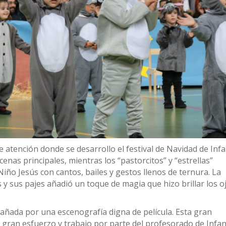
de atención donde se desarrollo el festival de Navidad de Infa
scenas principales, mientras los “pastorcitos” y “estrellas”
ño Jesús con cantos, bailes y gestos llenos de ternura. La
 y sus pajes añadió un toque de magia que hizo brillar los o
ñada por una escenografía digna de película. Esta gran
gran esfuerzo y trabajo por parte del profesorado de Infant