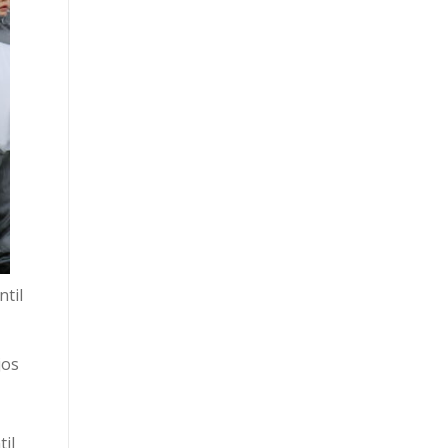
ntil
jos
il