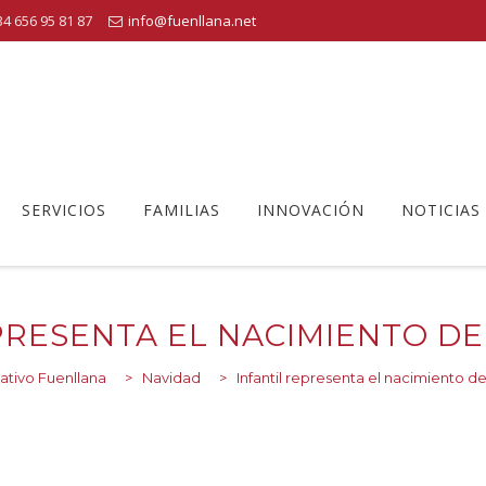
4 656 95 81 87
info@fuenllana.net
SERVICIOS
FAMILIAS
INNOVACIÓN
NOTICIAS
PRESENTA EL NACIMIENTO DE
ativo Fuenllana
>
Navidad
>
Infantil representa el nacimiento de