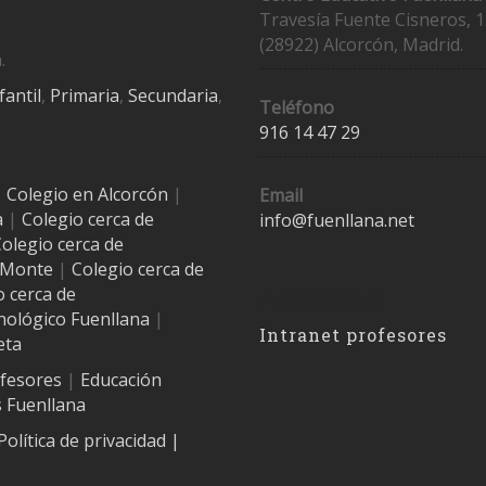
Travesía Fuente Cisneros, 1
(28922) Alcorcón, Madrid.
.
fantil
,
Primaria
,
Secundaria
,
Teléfono
916 14 47 29
|
Colegio en Alcorcón
|
Email
a
|
Colegio cerca de
info@fuenllana.net
olegio cerca de
l Monte
|
Colegio cerca de
Accesos
o cerca de
nológico Fuenllana
|
Intranet profesores
eta
ofesores
|
Educación
 Fuenllana
Política de privacidad
|