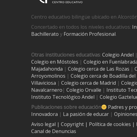
Centro educativo bilingüe ubicado en Alcorcón
Concertado en todos los niveles educativos:
In
Bachillerato
y
Formación Profesional
.
Otras instituciones educativas
:
Colegio Andel
Colegio en Móstoles
|
Colegio en Fuenlabrad
Majadahonda
|
Colegio cerca de Las Rozas
|
C
Arroyomolinos
|
Colegio cerca de
Boadilla de
Villaviciosa
|
Colegio cerca de Madrid
|
Colegi
Navalcarnero
|
Colegio Orvalle
|
Instituto Tec
Instituto Tecnológico Andel
|
Colegio Gaztelu
Publicaciones sobre educación
Padres y pr
Innovadora
|
La pasión de educar
|
Opiniones
Aviso legal
| Copyright
|
Política de cookies
|
Canal de Denuncias