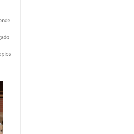
donde
rgado
opios