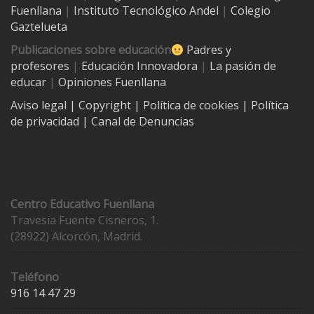
Fuenllana
|
Instituto Tecnológico Andel
|
Colegio
Gaztelueta
Publicaciones sobre educación
Padres y
profesores
|
Educación Innovadora
|
La pasión de
educar
|
Opiniones Fuenllana
Aviso legal
| Copyright
|
Política de cookies
|
Política
de privacidad
|
Canal de Denuncias
Contacto
Centro Educativo Fuenllana
Travesía Fuente Cisneros, 1.
(28922) Alcorcón, Madrid.
Teléfono
916 14 47 29