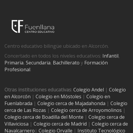
Centro educativo bilingüe ubicado en Alcorcón.
Concertado en todos los niveles educativos:
Infantil
,
Primaria
,
Secundaria
,
Bachillerato
y
Formación
Profesional
.
Otras instituciones educativas
:
Colegio Andel
|
Colegio
en Alcorcón
|
Colegio en Móstoles
|
Colegio en
Fuenlabrada
|
Colegio cerca de Majadahonda
|
Colegio
cerca de Las Rozas
|
Colegio cerca de
Arroyomolinos
|
Colegio cerca de
Boadilla del Monte
|
Colegio cerca de
Villaviciosa
|
Colegio cerca de Madrid
|
Colegio cerca de
Navalcarnero
|
Colegio Orvalle
|
Instituto Tecnológico