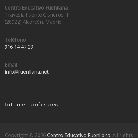
Centro Educativo Fuenllana
Travesía Fuente Cisneros, 1.
(28922) Alcorcón, Madrid.
Teléfono
916 14 47 29
Email
info@fuenllana.net
Accesos
Intranet profesores
Copyright © 2026
Centro Educativo Fuenllana
. All rights