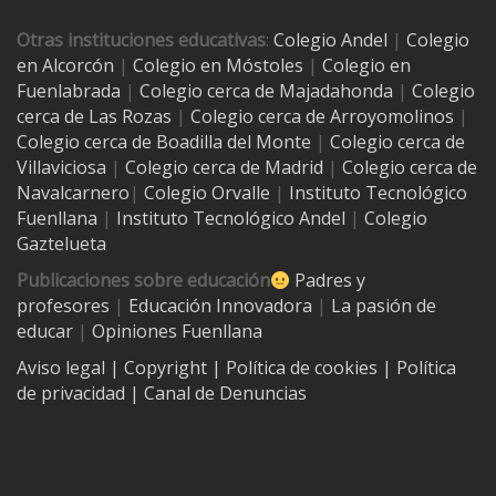
Otras instituciones educativas
:
Colegio Andel
|
Colegio
en Alcorcón
|
Colegio en Móstoles
|
Colegio en
Fuenlabrada
|
Colegio cerca de Majadahonda
|
Colegio
cerca de Las Rozas
|
Colegio cerca de
Arroyomolinos
|
Colegio cerca de
Boadilla del Monte
|
Colegio cerca de
Villaviciosa
|
Colegio cerca de Madrid
|
Colegio cerca de
Navalcarnero
|
Colegio Orvalle
|
Instituto Tecnológico
Fuenllana
|
Instituto Tecnológico Andel
|
Colegio
Gaztelueta
Publicaciones sobre educación
Padres y
profesores
|
Educación Innovadora
|
La pasión de
educar
|
Opiniones Fuenllana
Aviso legal
| Copyright
|
Política de cookies
|
Política
de privacidad
|
Canal de Denuncias
Contacto