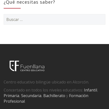
¿Qué necesitas saber?
Buscar:
Centro educativo bilingüe ubicado en Alcorcón.
Concertado en todos los niveles educativos:
Infantil
,
Primaria
,
Secundaria
,
Bachillerato
y
Formación
Profesional
.