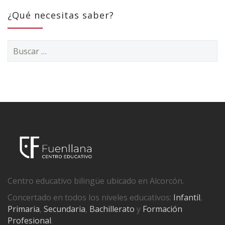
¿Qué necesitas saber?
Buscar:
Centro educativo bilingüe ubicado en Alcorcón.
Concertado en todos los niveles educativos:
Infantil
,
Primaria
,
Secundaria
,
Bachillerato
y
Formación
Profesional
.