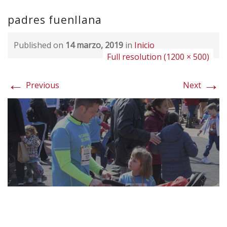
padres fuenllana
Published on
14 marzo, 2019
in
Inicio
Full resolution (1200 × 500)
←
→
Previous
Next