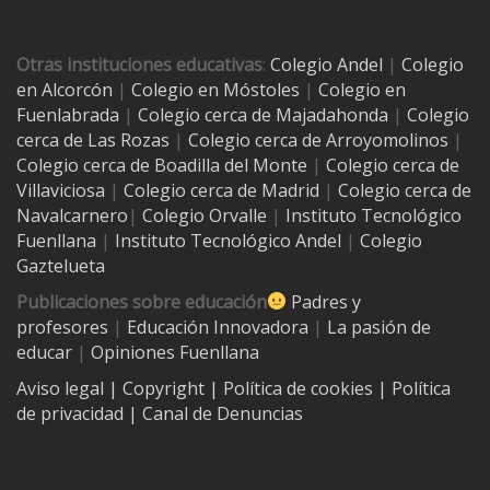
Otras instituciones educativas
:
Colegio Andel
|
Colegio
en Alcorcón
|
Colegio en Móstoles
|
Colegio en
Fuenlabrada
|
Colegio cerca de Majadahonda
|
Colegio
cerca de Las Rozas
|
Colegio cerca de
Arroyomolinos
|
Colegio cerca de
Boadilla del Monte
|
Colegio cerca de
Villaviciosa
|
Colegio cerca de Madrid
|
Colegio cerca de
Navalcarnero
|
Colegio Orvalle
|
Instituto Tecnológico
Fuenllana
|
Instituto Tecnológico Andel
|
Colegio
Gaztelueta
Publicaciones sobre educación
Padres y
profesores
|
Educación Innovadora
|
La pasión de
educar
|
Opiniones Fuenllana
Aviso legal
| Copyright
|
Política de cookies
|
Política
de privacidad
|
Canal de Denuncias