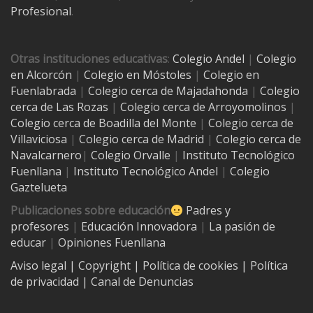
Profesional
.
Otras instituciones educativas
:
Colegio Andel
|
Colegio
en Alcorcón
|
Colegio en Móstoles
|
Colegio en
Fuenlabrada
|
Colegio cerca de Majadahonda
|
Colegio
cerca de Las Rozas
|
Colegio cerca de
Arroyomolinos
|
Colegio cerca de
Boadilla del Monte
|
Colegio cerca de
Villaviciosa
|
Colegio cerca de Madrid
|
Colegio cerca de
Navalcarnero
|
Colegio Orvalle
|
Instituto Tecnológico
Fuenllana
|
Instituto Tecnológico Andel
|
Colegio
Gaztelueta
Publicaciones sobre educación
Padres y
profesores
|
Educación Innovadora
|
La pasión de
educar
|
Opiniones Fuenllana
Aviso legal
| Copyright
|
Política de cookies
|
Política
de privacidad
|
Canal de Denuncias