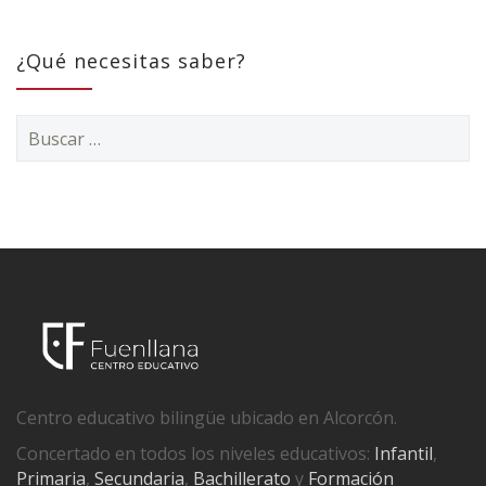
¿Qué necesitas saber?
Buscar:
Centro educativo bilingüe ubicado en Alcorcón.
Concertado en todos los niveles educativos:
Infantil
,
Primaria
,
Secundaria
,
Bachillerato
y
Formación