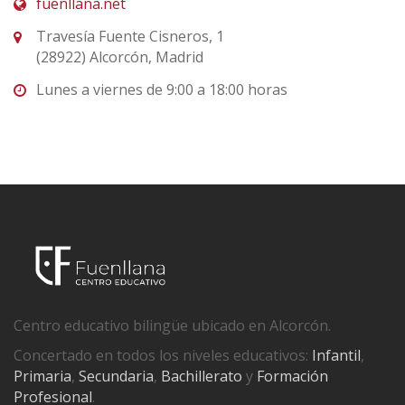
fuenllana.net
Travesía Fuente Cisneros, 1
(28922) Alcorcón, Madrid
Lunes a viernes de 9:00 a 18:00 horas
Centro educativo bilingüe ubicado en Alcorcón.
Concertado en todos los niveles educativos:
Infantil
,
Primaria
,
Secundaria
,
Bachillerato
y
Formación
Profesional
.