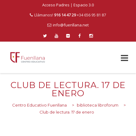
Acceso Padres
|
Espacio 3.0
Llámanos!
916 14 47 29
+34 656 95 81 87
info@fuenllana.net
Skip
to
CLUB DE LECTURA. 17 DE
content
ENERO
Centro Educativo Fuenllana
>
biblioteca libroforum
>
Club de lectura. 17 de enero