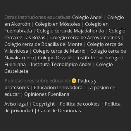
Otras instituciones educativas
:
Colegio Andel
|
Colegio
en Alcorcón
|
Colegio en Móstoles
|
Colegio en
Fuenlabrada
|
Colegio cerca de Majadahonda
|
Colegio
cerca de Las Rozas
|
Colegio cerca de
Arroyomolinos
|
Colegio cerca de
Boadilla del Monte
|
Colegio cerca de
Villaviciosa
|
Colegio cerca de Madrid
|
Colegio cerca de
Navalcarnero
|
Colegio Orvalle
|
Instituto Tecnológico
Fuenllana
|
Instituto Tecnológico Andel
|
Colegio
Gaztelueta
Publicaciones sobre educación
Padres y
profesores
|
Educación Innovadora
|
La pasión de
educar
|
Opiniones Fuenllana
Aviso legal
| Copyright
|
Política de cookies
|
Política
de privacidad
|
Canal de Denuncias