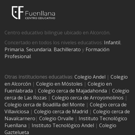
Centro educativo bilingüe ubicado en Alcorcón.
Concertado en todos los niveles educativos:
Infantil
,
Primaria
,
Secundaria
,
Bachillerato
y
Formación
Profesional
.
Otras instituciones educativas
:
Colegio Andel
|
Colegio
en Alcorcón
|
Colegio en Móstoles
|
Colegio en
Fuenlabrada
|
Colegio cerca de Majadahonda
|
Colegio
cerca de Las Rozas
|
Colegio cerca de
Arroyomolinos
|
Colegio cerca de
Boadilla del Monte
|
Colegio cerca de
Villaviciosa
|
Colegio cerca de Madrid
|
Colegio cerca de
Navalcarnero
|
Colegio Orvalle
|
Instituto Tecnológico
Fuenllana
|
Instituto Tecnológico Andel
|
Colegio
Gaztelueta