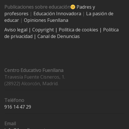
Publicaciones sobre educación
Padres y
profesores
|
Educación Innovadora
|
La pasión de
educar
|
Opiniones Fuenllana
Aviso legal
| Copyright
|
Política de cookies
|
Política
de privacidad
|
Canal de Denuncias
Contacto
Centro Educativo Fuenllana
Travesía Fuente Cisneros, 1.
(28922) Alcorcón, Madrid.
Teléfono
916 14 47 29
Email