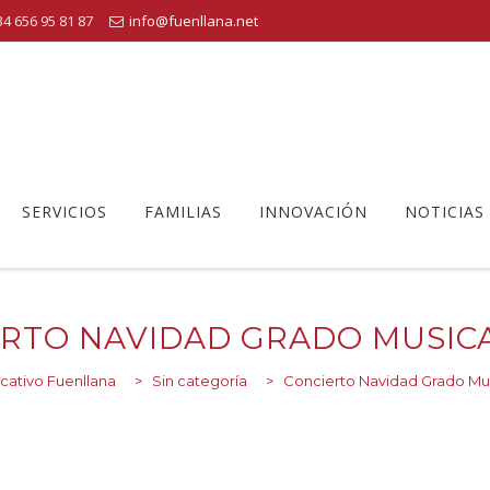
4 656 95 81 87
info@fuenllana.net
SERVICIOS
FAMILIAS
INNOVACIÓN
NOTICIAS
RTO NAVIDAD GRADO MUSICA
cativo Fuenllana
>
Sin categoría
>
Concierto Navidad Grado Mus