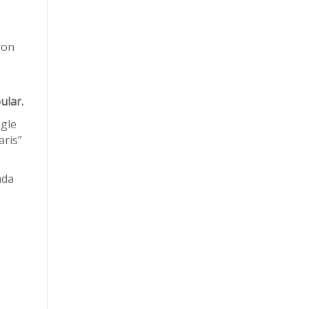
ron
ular.
ngle
aris”
ada
s