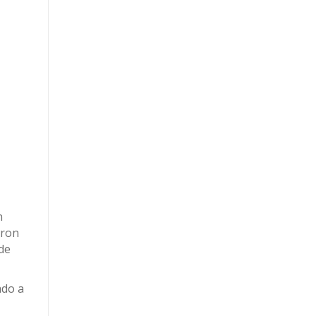
n
eron
 de
ado a