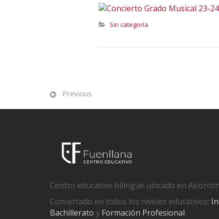
Sin categoría
Previous
Centro educativo bilingüe ubicado en Alcorcón
Concertado en todos los niveles educativos:
In
Bachillerato
y
Formación Profesional
.