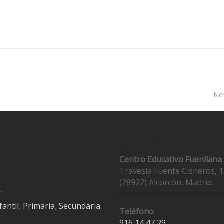
Ne
Contacto
Centro Educativo Fuenllana
Travesía Fuente Cisneros, 1
(28922) Alcorcón, Madrid.
.
fantil
,
Primaria
,
Secundaria
,
Teléfono
916 14 47 29