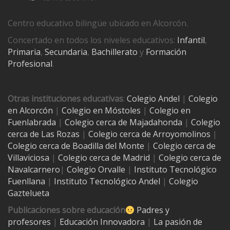
Centro educativo bilingüe ubicado en Alcorcón.
Concertado en todos los niveles educativos:
Infantil
,
Primaria
,
Secundaria
,
Bachillerato
y
Formación
Profesional
.
Otras instituciones educativas
:
Colegio Andel
|
Colegio
en Alcorcón
|
Colegio en Móstoles
|
Colegio en
Fuenlabrada
|
Colegio cerca de Majadahonda
|
Colegio
cerca de Las Rozas
|
Colegio cerca de
Arroyomolinos
|
Colegio cerca de
Boadilla del Monte
|
Colegio cerca de
Villaviciosa
|
Colegio cerca de Madrid
|
Colegio cerca de
Navalcarnero
|
Colegio Orvalle
|
Instituto Tecnológico
Fuenllana
|
Instituto Tecnológico Andel
|
Colegio
Gaztelueta
Publicaciones sobre educación
Padres y
profesores
|
Educación Innovadora
|
La pasión de