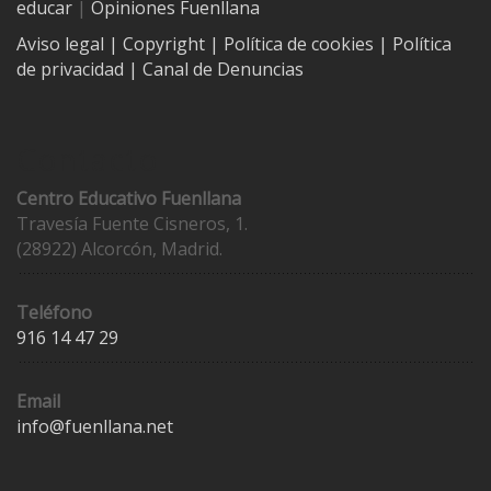
educar
|
Opiniones Fuenllana
Aviso legal
| Copyright
|
Política de cookies
|
Política
de privacidad
|
Canal de Denuncias
Contacto
Centro Educativo Fuenllana
Travesía Fuente Cisneros, 1.
(28922) Alcorcón, Madrid.
Teléfono
916 14 47 29
Email
info@fuenllana.net