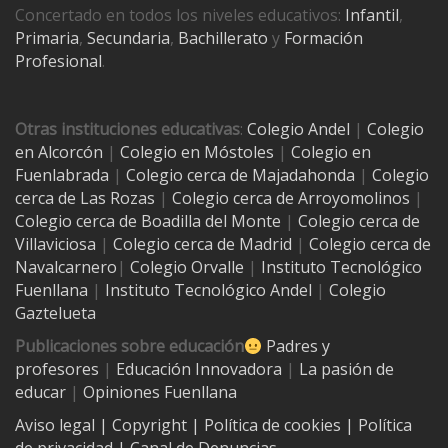
Concertado en todos los niveles educativos:
Infantil
,
Primaria
,
Secundaria
,
Bachillerato
y
Formación
Profesional
.
Otras instituciones educativas
:
Colegio Andel
|
Colegio
en Alcorcón
|
Colegio en Móstoles
|
Colegio en
Fuenlabrada
|
Colegio cerca de Majadahonda
|
Colegio
cerca de Las Rozas
|
Colegio cerca de
Arroyomolinos
|
Colegio cerca de
Boadilla del Monte
|
Colegio cerca de
Villaviciosa
|
Colegio cerca de Madrid
|
Colegio cerca de
Navalcarnero
|
Colegio Orvalle
|
Instituto Tecnológico
Fuenllana
|
Instituto Tecnológico Andel
|
Colegio
Gaztelueta
Publicaciones sobre educación
Padres y
profesores
|
Educación Innovadora
|
La pasión de
educar
|
Opiniones Fuenllana
Aviso legal
| Copyright
|
Política de cookies
|
Política