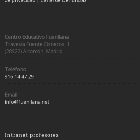
de privacidad
|
Canal de Denuncias
Contacto
Centro Educativo Fuenllana
Travesía Fuente Cisneros, 1.
(28922) Alcorcón, Madrid.
Teléfono
916 14 47 29
Email
info@fuenllana.net
Accesos
Intranet profesores