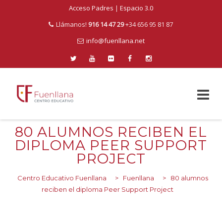
Acceso Padres
|
Espacio 3.0
Llámanos!
916 14 47 29
+34 656 95 81 87
info@fuenllana.net
Skip
80 ALUMNOS RECIBEN EL
to
DIPLOMA PEER SUPPORT
content
PROJECT
Centro Educativo Fuenllana
>
Fuenllana
>
80 alumnos
reciben el diploma Peer Support Project