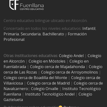
Centro educativo bilingüe ubicado en Alcorcón.
Concertado en todos los niveles educativos:
Infantil
,
Primaria
,
Secundaria
,
Bachillerato
y
Formación
Profesional
.
Otras instituciones educativas
:
Colegio Andel
|
Colegio
en Alcorcón
|
Colegio en Móstoles
|
Colegio en
Fuenlabrada
|
Colegio cerca de Majadahonda
|
Colegio
cerca de Las Rozas
|
Colegio cerca de
Arroyomolinos
|
Colegio cerca de
Boadilla del Monte
|
Colegio cerca de
Villaviciosa
|
Colegio cerca de Madrid
|
Colegio cerca de
Navalcarnero
|
Colegio Orvalle
|
Instituto Tecnológico
Fuenllana
|
Instituto Tecnológico Andel
|
Colegio
Gaztelueta