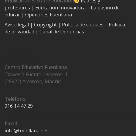
Publicaciones sobre educación
Padres y
profesores
|
Educación Innovadora
|
La pasión de
educar
|
Opiniones Fuenllana
Aviso legal
| Copyright
|
Política de cookies
|
Política
de privacidad
|
Canal de Denuncias
Contacto
Centro Educativo Fuenllana
Travesía Fuente Cisneros, 1.
(28922) Alcorcón, Madrid.
Teléfono
916 14 47 29
Email
info@fuenllana.net