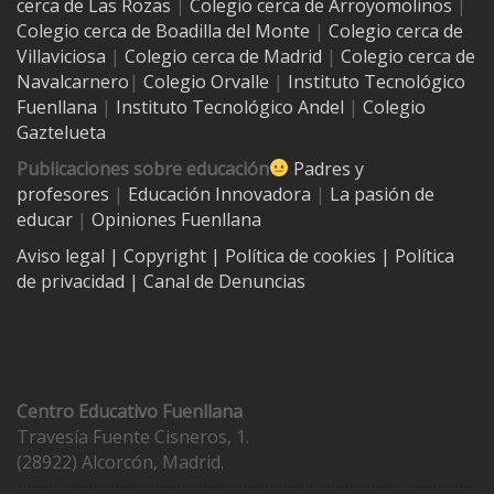
cerca de Las Rozas
|
Colegio cerca de
Arroyomolinos
|
Colegio cerca de
Boadilla del Monte
|
Colegio cerca de
Villaviciosa
|
Colegio cerca de Madrid
|
Colegio cerca de
Navalcarnero
|
Colegio Orvalle
|
Instituto Tecnológico
Fuenllana
|
Instituto Tecnológico Andel
|
Colegio
Gaztelueta
Publicaciones sobre educación
Padres y
profesores
|
Educación Innovadora
|
La pasión de
educar
|
Opiniones Fuenllana
Aviso legal
| Copyright
|
Política de cookies
|
Política
de privacidad
|
Canal de Denuncias
Contacto
Centro Educativo Fuenllana
Travesía Fuente Cisneros, 1.
(28922) Alcorcón, Madrid.