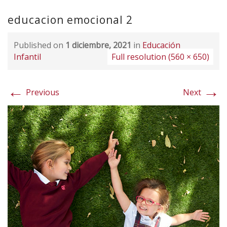
educacion emocional 2
Published on
1 diciembre, 2021
in
Educación
Infantil
Full resolution (560 × 650)
←
→
Previous
Next