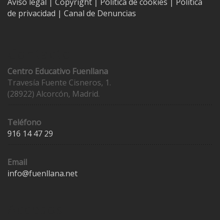
Aviso legal
| Copyright
|
Política de cookies
|
Política
de privacidad
|
Canal de Denuncias
Contacto
Centro Educativo Fuenllana
Travesía Fuente Cisneros, 1.
(28922) Alcorcón, Madrid.
Teléfono
916 14 47 29
Email
info@fuenllana.net
Accesos