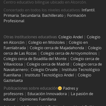
Centro educativo bilingüe ubicado en Alcorcón.
Concertado en todos los niveles educativos:
Infantil
,
Primaria
,
Secundaria
,
Bachillerato
y
Formación
Profesional
.
Otras instituciones educativas
:
Colegio Andel
|
Colegio
en Alcorcón
|
Colegio en Móstoles
|
Colegio en
Fuenlabrada
|
Colegio cerca de Majadahonda
|
Colegio
cerca de Las Rozas
|
Colegio cerca de
Arroyomolinos
|
Colegio cerca de
Boadilla del Monte
|
Colegio cerca de
Villaviciosa
|
Colegio cerca de Madrid
|
Colegio cerca de
Navalcarnero
|
Colegio Orvalle
|
Instituto Tecnológico
Fuenllana
|
Instituto Tecnológico Andel
|
Colegio
Gaztelueta
Publicaciones sobre educación
Padres y
profesores
|
Educación Innovadora
|
La pasión de
educar
|
Opiniones Fuenllana