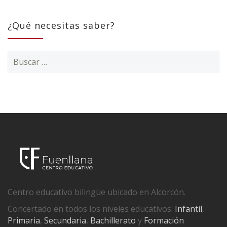
¿Qué necesitas saber?
Buscar:
Centro educativo bilingüe ubicado en Alcorcón.
Concertado en todos los niveles educativos:
Infantil
,
Primaria
,
Secundaria
,
Bachillerato
y
Formación