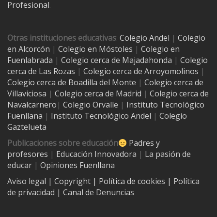
Profesional
.
Otras instituciones educativas
:
Colegio Andel
|
Colegio
en Alcorcón
|
Colegio en Móstoles
|
Colegio en
Fuenlabrada
|
Colegio cerca de Majadahonda
|
Colegio
cerca de Las Rozas
|
Colegio cerca de
Arroyomolinos
|
Colegio cerca de
Boadilla del Monte
|
Colegio cerca de
Villaviciosa
|
Colegio cerca de Madrid
|
Colegio cerca de
Navalcarnero
|
Colegio Orvalle
|
Instituto Tecnológico
Fuenllana
|
Instituto Tecnológico Andel
|
Colegio
Gaztelueta
Publicaciones sobre educación
Padres y
profesores
|
Educación Innovadora
|
La pasión de
educar
|
Opiniones Fuenllana
Aviso legal
| Copyright
|
Política de cookies
|
Política
de privacidad
|
Canal de Denuncias