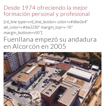
Desde 1974 ofreciendo la mejor
formación personal y profesional
[rd_line type=»rd_line_bcolor» color=»#dbe2e4″
alt_color=»#be2230″ margin_top=»-10″
margin_bottom=»50″]
Fuenllana empezó su andadura
en Alcorcón en 2005