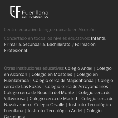
Centro educativo bilingüe ubicado en Alcorcón.
Concertado en todos los niveles educativos:
Infantil
,
Primaria
,
Secundaria
,
Bachillerato
y
Formación
Profesional
.
Otras instituciones educativas
:
Colegio Andel
|
Colegio
en Alcorcón
|
Colegio en Móstoles
|
Colegio en
Fuenlabrada
|
Colegio cerca de Majadahonda
|
Colegio
cerca de Las Rozas
|
Colegio cerca de
Arroyomolinos
|
Colegio cerca de
Boadilla del Monte
|
Colegio cerca de
Villaviciosa
|
Colegio cerca de Madrid
|
Colegio cerca de
Navalcarnero
|
Colegio Orvalle
|
Instituto Tecnológico
Fuenllana
|
Instituto Tecnológico Andel
|
Colegio
Gaztelueta