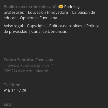
Publicaciones sobre educación
Padres y
profesores
|
Educación Innovadora
|
La pasión de
educar
|
Opiniones Fuenllana
Aviso legal
| Copyright
|
Política de cookies
|
Política
de privacidad
|
Canal de Denuncias
Contacto
Centro Educativo Fuenllana
Travesía Fuente Cisneros, 1.
(28922) Alcorcón, Madrid.
Teléfono
916 14 47 29
Email