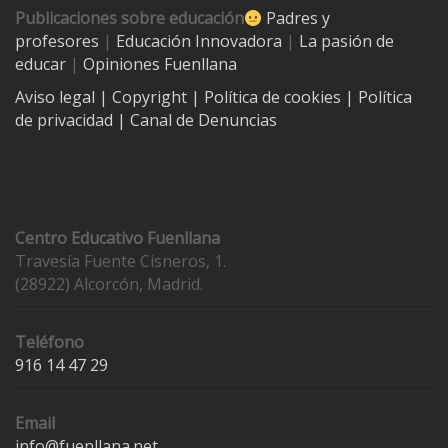
Publicaciones sobre educación
Padres y
profesores
|
Educación Innovadora
|
La pasión de
educar
|
Opiniones Fuenllana
Aviso legal
| Copyright
|
Política de cookies
|
Política
de privacidad
|
Canal de Denuncias
Contacto
Centro Educativo Fuenllana
Travesía Fuente Cisneros, 1.
(28922) Alcorcón, Madrid.
Teléfono
916 14 47 29
Email
info@fuenllana.net