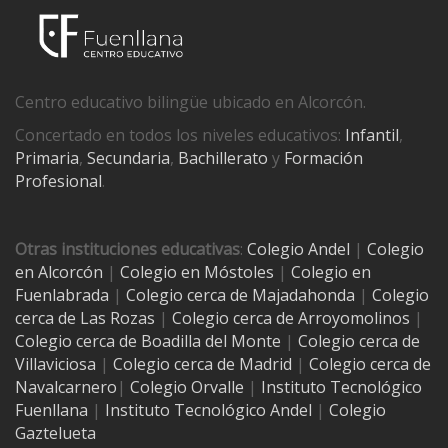
Centro educativo bilingüe ubicado en Alcorcón.
Concertado en todos los niveles educativos:
Infantil
,
Primaria
,
Secundaria
,
Bachillerato
y
Formación
Profesional
.
Otras instituciones educativas
:
Colegio Andel
|
Colegio
en Alcorcón
|
Colegio en Móstoles
|
Colegio en
Fuenlabrada
|
Colegio cerca de Majadahonda
|
Colegio
cerca de Las Rozas
|
Colegio cerca de
Arroyomolinos
|
Colegio cerca de
Boadilla del Monte
|
Colegio cerca de
Villaviciosa
|
Colegio cerca de Madrid
|
Colegio cerca de
Navalcarnero
|
Colegio Orvalle
|
Instituto Tecnológico
Fuenllana
|
Instituto Tecnológico Andel
|
Colegio
Gaztelueta