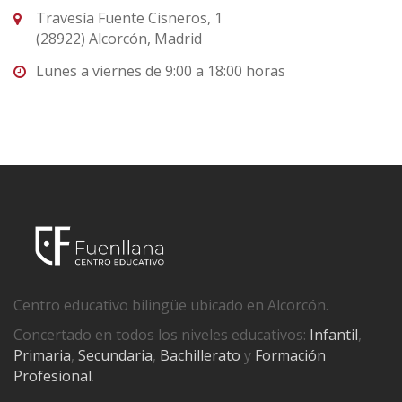
Travesía Fuente Cisneros, 1
(28922) Alcorcón, Madrid
Lunes a viernes de 9:00 a 18:00 horas
Centro educativo bilingüe ubicado en Alcorcón.
Concertado en todos los niveles educativos:
Infantil
,
Primaria
,
Secundaria
,
Bachillerato
y
Formación
Profesional
.