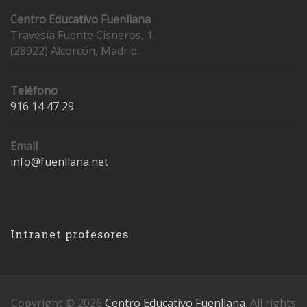
Centro Educativo Fuenllana
Travesía Fuente Cisneros, 1.
(28922) Alcorcón, Madrid.
Teléfono
916 14 47 29
Email
info@fuenllana.net
Accesos
Intranet profesores
Copyright © 2026
Centro Educativo Fuenllana
. All rights