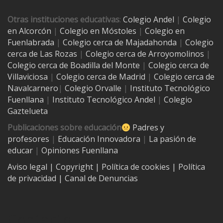
Otras instituciones educativas
:
Colegio Andel
|
Colegio
en Alcorcón
|
Colegio en Móstoles
|
Colegio en
Fuenlabrada
|
Colegio cerca de Majadahonda
|
Colegio
cerca de Las Rozas
|
Colegio cerca de
Arroyomolinos
|
Colegio cerca de
Boadilla del Monte
|
Colegio cerca de
Villaviciosa
|
Colegio cerca de Madrid
|
Colegio cerca de
Navalcarnero
|
Colegio Orvalle
|
Instituto Tecnológico
Fuenllana
|
Instituto Tecnológico Andel
|
Colegio
Gaztelueta
Publicaciones sobre educación
Padres y
profesores
|
Educación Innovadora
|
La pasión de
educar
|
Opiniones Fuenllana
Aviso legal
| Copyright
|
Política de cookies
|
Política
de privacidad
|
Canal de Denuncias
Contacto