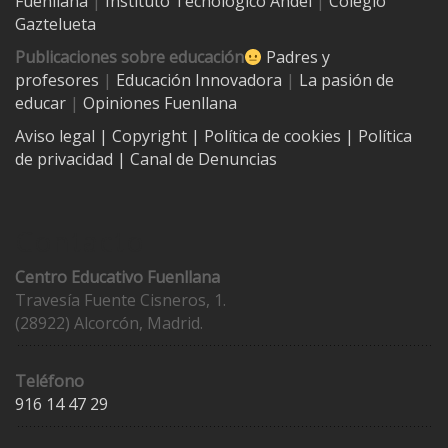
Fuenllana
|
Instituto Tecnológico Andel
|
Colegio
Gaztelueta
Publicaciones sobre educación
Padres y
profesores
|
Educación Innovadora
|
La pasión de
educar
|
Opiniones Fuenllana
Aviso legal
| Copyright
|
Política de cookies
|
Política
de privacidad
|
Canal de Denuncias
Contacto
Centro Educativo Fuenllana
Travesía Fuente Cisneros, 1.
(28922) Alcorcón, Madrid.
Teléfono
916 14 47 29