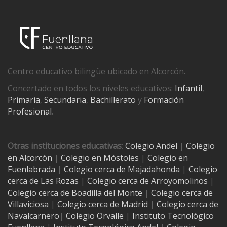
Centro educativo bilingüe ubicado en Alcorcón.
Concertado en todos los niveles educativos:
Infantil
,
Primaria
,
Secundaria
,
Bachillerato
y
Formación
Profesional
.
Otras instituciones educativas
:
Colegio Andel
|
Colegio
en Alcorcón
|
Colegio en Móstoles
|
Colegio en
Fuenlabrada
|
Colegio cerca de Majadahonda
|
Colegio
cerca de Las Rozas
|
Colegio cerca de
Arroyomolinos
|
Colegio cerca de
Boadilla del Monte
|
Colegio cerca de
Villaviciosa
|
Colegio cerca de Madrid
|
Colegio cerca de
Navalcarnero
|
Colegio Orvalle
|
Instituto Tecnológico