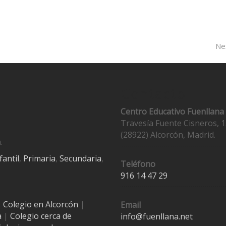
Ne
Contacto
Centro Educativo Fuenllana
Travesía Fuente Cisneros, 1
(28922) Alcorcón, Madrid.
.
fantil
,
Primaria
,
Secundaria
,
Teléfono
916 14 47 29
|
Colegio en Alcorcón
|
Email
a
|
Colegio cerca de
info@fuenllana.net