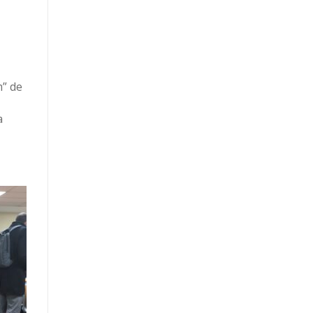
m” de
a