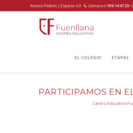
Acceso Padres
|
Espacio 3.0
Llámanos!
916 14 47 29
+3
Skip
to
EL COLEGIO
ETAPAS
content
PARTICIPAMOS EN E
Centro Educativo Fu