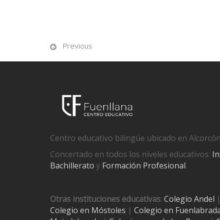
Previous
Centro educativo bilingüe ubicado en Alcorcón
Concertado en todos los niveles educativos:
In
Bachillerato
y
Formación Profesional
.
Otras instituciones educativas
:
Colegio Andel
Colegio en Móstoles
|
Colegio en Fuenlabrad