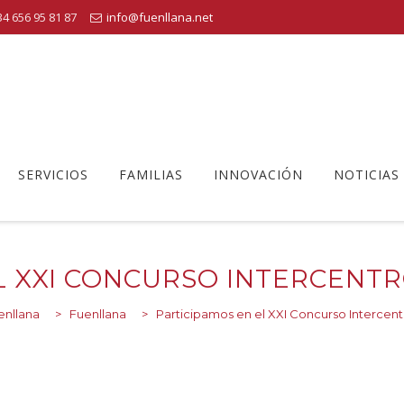
4 656 95 81 87
info@fuenllana.net
SERVICIOS
FAMILIAS
INNOVACIÓN
NOTICIAS
L XXI CONCURSO INTERCENT
enllana
>
Fuenllana
>
Participamos en el XXI Concurso Intercen