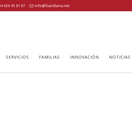
4 656 95 81 87
info@fuenllana.net
SERVICIOS
FAMILIAS
INNOVACIÓN
NOTICIAS
AULA DE NATURALEZA
ntro Educativo Fuenllana
>
Educación Primaria
>
aula de naturalez