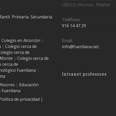
(28922) Alcorcón, Madrid.
.
fantil
,
Primaria
,
Secundaria
,
Teléfono
916 14 47 29
|
Colegio en Alcorcón
|
Email
a
|
Colegio cerca de
info@fuenllana.net
olegio cerca de
l Monte
|
Colegio cerca de
Accesos
o cerca de
nológico Fuenllana
|
Intranet profesores
eta
ofesores
|
Educación
 Fuenllana
Política de privacidad
|