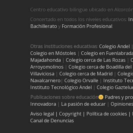
Centro educativo bilingüe ubicado en Alcorcón
Concertado en todos los niveles educativos:
In
Bachillerato
y
Formación Profesional
.
Otras instituciones educativas
:
Colegio Andel
Colegio en Móstoles
|
Colegio en Fuenlabrad
Majadahonda
|
Colegio cerca de Las Rozas
|
C
Arroyomolinos
|
Colegio cerca de
Boadilla de
Villaviciosa
|
Colegio cerca de Madrid
|
Colegi
Navalcarnero
|
Colegio Orvalle
|
Instituto Tec
Instituto Tecnológico Andel
|
Colegio Gaztelu
Publicaciones sobre educación
Padres y pr
Innovadora
|
La pasión de educar
|
Opiniones
Aviso legal
| Copyright
|
Política de cookies
|
Canal de Denuncias