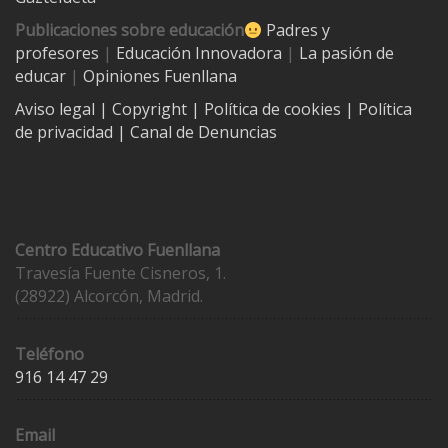
Publicaciones sobre educación
Padres y
profesores
|
Educación Innovadora
|
La pasión de
educar
|
Opiniones Fuenllana
Aviso legal
| Copyright
|
Política de cookies
|
Política
de privacidad
|
Canal de Denuncias
Contacto
Centro Educativo Fuenllana
Travesía Fuente Cisneros, 1.
(28922) Alcorcón, Madrid.
Teléfono
916 14 47 29
Email