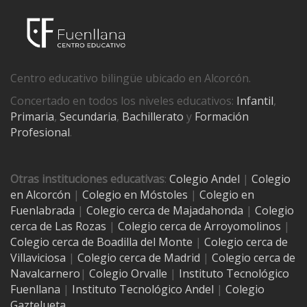
Centro educativo bilingüe ubicado en Alcorcón.
Concertado en todos los niveles educativos:
Infantil
,
Primaria
,
Secundaria
,
Bachillerato
y
Formación
Profesional
.
Otras instituciones educativas
:
Colegio Andel
|
Colegio
en Alcorcón
|
Colegio en Móstoles
|
Colegio en
Fuenlabrada
|
Colegio cerca de Majadahonda
|
Colegio
cerca de Las Rozas
|
Colegio cerca de
Arroyomolinos
|
Colegio cerca de
Boadilla del Monte
|
Colegio cerca de
Villaviciosa
|
Colegio cerca de Madrid
|
Colegio cerca de
Navalcarnero
|
Colegio Orvalle
|
Instituto Tecnológico
Fuenllana
|
Instituto Tecnológico Andel
|
Colegio
Gaztelueta