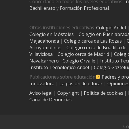
Concertado en todos los niveles educativos:
In
Bachillerato
y
Formación Profesional
.
Otras instituciones educativas
:
Colegio Andel
Colegio en Móstoles
|
Colegio en Fuenlabrad
Majadahonda
|
Colegio cerca de Las Rozas
|
C
Arroyomolinos
|
Colegio cerca de
Boadilla de
Villaviciosa
|
Colegio cerca de Madrid
|
Colegi
Navalcarnero
|
Colegio Orvalle
|
Instituto Tec
Instituto Tecnológico Andel
|
Colegio Gaztelu
Publicaciones sobre educación
Padres y pr
Innovadora
|
La pasión de educar
|
Opiniones
Aviso legal
| Copyright
|
Política de cookies
|
Canal de Denuncias
Co