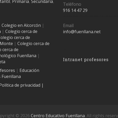
fantil
,
Primaria
,
Secundaria
,
Teléfono
916 14 47 29
|
Colegio en Alcorcón
|
Email
a
|
Colegio cerca de
info@fuenllana.net
olegio cerca de
l Monte
|
Colegio cerca de
Accesos
o cerca de
nológico Fuenllana
|
Intranet profesores
eta
ofesores
|
Educación
 Fuenllana
Política de privacidad
|
pyright © 2026
Centro Educativo Fuenllana
. All rights reser