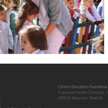
Contacto
Centro Educativo Fuenllana
Travesía Fuente Cisneros, 1
(28922) Alcorcón, Madrid.
.