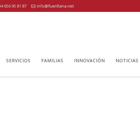
4 656 95 81 87
info@fuenllana.net
SERVICIOS
FAMILIAS
INNOVACIÓN
NOTICIAS
PROFES PRIMARIA
Centro Educativo Fuenllana
>
Equipo Humano
>
Profes primaria