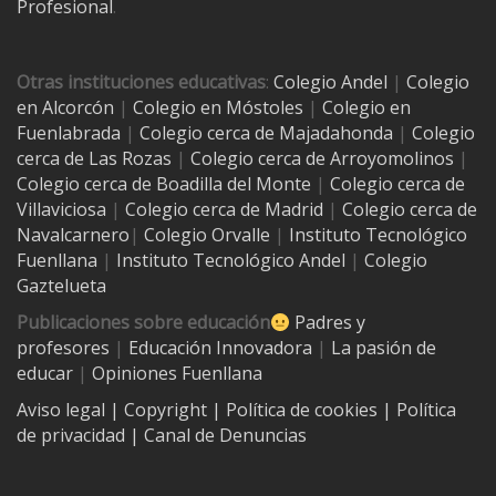
Profesional
.
Otras instituciones educativas
:
Colegio Andel
|
Colegio
en Alcorcón
|
Colegio en Móstoles
|
Colegio en
Fuenlabrada
|
Colegio cerca de Majadahonda
|
Colegio
cerca de Las Rozas
|
Colegio cerca de
Arroyomolinos
|
Colegio cerca de
Boadilla del Monte
|
Colegio cerca de
Villaviciosa
|
Colegio cerca de Madrid
|
Colegio cerca de
Navalcarnero
|
Colegio Orvalle
|
Instituto Tecnológico
Fuenllana
|
Instituto Tecnológico Andel
|
Colegio
Gaztelueta
Publicaciones sobre educación
Padres y
profesores
|
Educación Innovadora
|
La pasión de
educar
|
Opiniones Fuenllana
Aviso legal
| Copyright
|
Política de cookies
|
Política
de privacidad
|
Canal de Denuncias