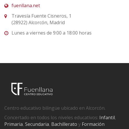
fuenllana.net
Travesía Fuente Cisneros, 1
(28922) Alcorcón, Madrid
Lunes a viernes de 9:00 a 18:00 horas
Centro educativo bilingüe ubicado en Alcorcón.
Concertado en todos los niveles educativos:
Infantil
,
Primaria
,
Secundaria
,
Bachillerato
y
Formación