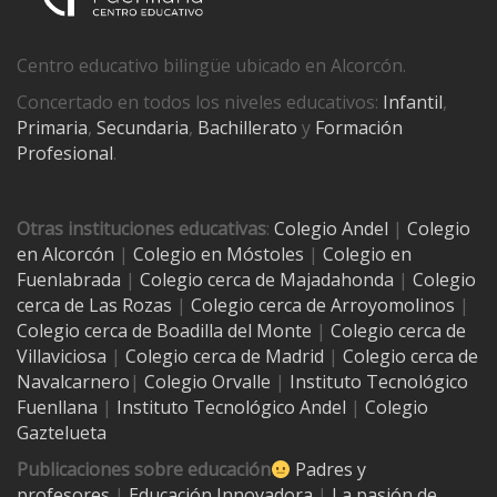
Centro educativo bilingüe ubicado en Alcorcón.
Concertado en todos los niveles educativos:
Infantil
,
Primaria
,
Secundaria
,
Bachillerato
y
Formación
Profesional
.
Otras instituciones educativas
:
Colegio Andel
|
Colegio
en Alcorcón
|
Colegio en Móstoles
|
Colegio en
Fuenlabrada
|
Colegio cerca de Majadahonda
|
Colegio
cerca de Las Rozas
|
Colegio cerca de
Arroyomolinos
|
Colegio cerca de
Boadilla del Monte
|
Colegio cerca de
Villaviciosa
|
Colegio cerca de Madrid
|
Colegio cerca de
Navalcarnero
|
Colegio Orvalle
|
Instituto Tecnológico
Fuenllana
|
Instituto Tecnológico Andel
|
Colegio
Gaztelueta
Publicaciones sobre educación
Padres y
profesores
|
Educación Innovadora
|
La pasión de