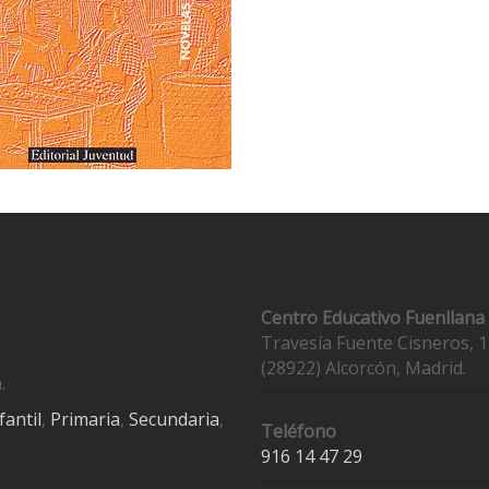
Contacto
Centro Educativo Fuenllana
Travesía Fuente Cisneros, 1
(28922) Alcorcón, Madrid.
.
fantil
,
Primaria
,
Secundaria
,
Teléfono
916 14 47 29