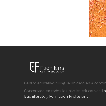
Centro educativo bilingüe ubicado en Alcorcón
Concertado en todos los niveles educativos:
In
Bachillerato
y
Formación Profesional
.