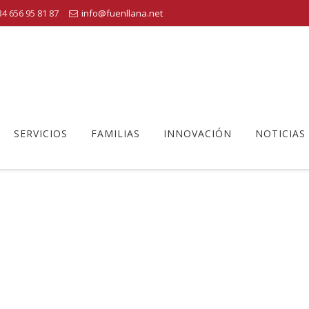
4 656 95 81 87
info@fuenllana.net
SERVICIOS
FAMILIAS
INNOVACIÓN
NOTICIAS
REINO
llana
>
biblioteca novedades
>
Regala Libros. Regala clásicos. Rega