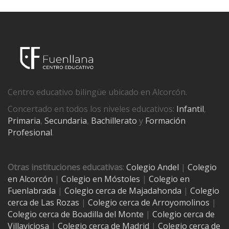
Centro educativo bilingüe ubicado en Alcorcón.
Concertado en todos los niveles educativos:
Infantil
,
Primaria
,
Secundaria
,
Bachillerato
y
Formación
Profesional
.
Otras instituciones educativas
:
Colegio Andel
|
Colegio
en Alcorcón
|
Colegio en Móstoles
|
Colegio en
Fuenlabrada
|
Colegio cerca de Majadahonda
|
Colegio
cerca de Las Rozas
|
Colegio cerca de
Arroyomolinos
|
Colegio cerca de
Boadilla del Monte
|
Colegio cerca de
Villaviciosa
|
Colegio cerca de Madrid
|
Colegio cerca de