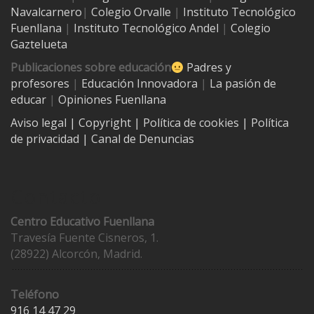
Navalcarnero
|
Colegio Orvalle
|
Instituto Tecnológico
Fuenllana
|
Instituto Tecnológico Andel
|
Colegio
Gaztelueta
Publicaciones sobre educación
Padres y
profesores
|
Educación Innovadora
|
La pasión de
educar
|
Opiniones Fuenllana
Aviso legal
| Copyright
|
Política de cookies
|
Política
de privacidad
|
Canal de Denuncias
Contacto
Centro Educativo Fuenllana
Travesía Fuente Cisneros, 1.
(28922) Alcorcón, Madrid.
Teléfono
916 14 47 29