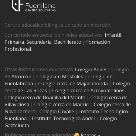
Centro educativo bilingüe ubicado en Alcorcón.
Concertado en todos los niveles educativos:
Infantil
,
Primaria
,
Secundaria
,
Bachillerato
y
Formación
Profesional
.
Otras instituciones educativas
:
Colegio Andel
|
Colegio
en Alcorcón
|
Colegio en Móstoles
|
Colegio en
Fuenlabrada
|
Colegio cerca de Majadahonda
|
Colegio
cerca de Las Rozas
|
Colegio cerca de
Arroyomolinos
|
Colegio cerca de
Boadilla del Monte
|
Colegio cerca de
Villaviciosa
|
Colegio cerca de Madrid
|
Colegio cerca de
Navalcarnero
|
Colegio Orvalle
|
Instituto Tecnológico
Fuenllana
|
Instituto Tecnológico Andel
|
Colegio
Gaztelueta
Publicaciones sobre educación
Padres y