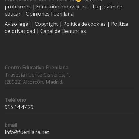
profesores
|
Educación Innovadora
|
La pasión de
educar
|
Opiniones Fuenllana
Aviso legal
| Copyright
|
Política de cookies
|
Política
de privacidad
|
Canal de Denuncias
Contacto
Centro Educativo Fuenllana
Travesía Fuente Cisneros, 1.
(28922) Alcorcón, Madrid.
Teléfono
916 14 47 29
Email
info@fuenllana.net