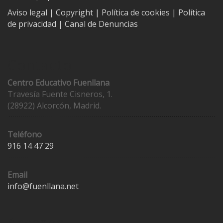
Aviso legal
| Copyright
|
Política de cookies
|
Política
de privacidad
|
Canal de Denuncias
Contacto
Centro Educativo Fuenllana
Travesía Fuente Cisneros, 1.
(28922) Alcorcón, Madrid.
Teléfono
916 14 47 29
Email
info@fuenllana.net
Accesos