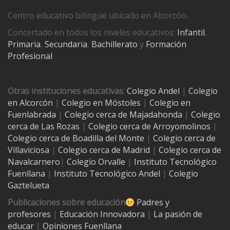
Centro educativo bilingüe ubicado en Alcorcón.
Concertado en todos los niveles educativos:
Infantil
,
Primaria
,
Secundaria
,
Bachillerato
y
Formación
Profesional
.
Otras instituciones educativas
:
Colegio Andel
|
Colegio
en Alcorcón
|
Colegio en Móstoles
|
Colegio en
Fuenlabrada
|
Colegio cerca de Majadahonda
|
Colegio
cerca de Las Rozas
|
Colegio cerca de
Arroyomolinos
|
Colegio cerca de
Boadilla del Monte
|
Colegio cerca de
Villaviciosa
|
Colegio cerca de Madrid
|
Colegio cerca de
Navalcarnero
|
Colegio Orvalle
|
Instituto Tecnológico
Fuenllana
|
Instituto Tecnológico Andel
|
Colegio
Gaztelueta
Publicaciones sobre educación
Padres y
profesores
|
Educación Innovadora
|
La pasión de
educar
|
Opiniones Fuenllana