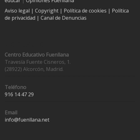
educar
|
Opiniones Fuenllana
Aviso legal
| Copyright
|
Política de cookies
|
Política
de privacidad
|
Canal de Denuncias
Contacto
Centro Educativo Fuenllana
Travesía Fuente Cisneros, 1.
(28922) Alcorcón, Madrid.
Teléfono
916 14 47 29
Email
info@fuenllana.net