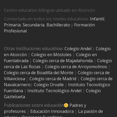
Centro educativo bilingüe ubicado en Alcorcón.
Concertado en todos los niveles educativos:
Infantil
,
Primaria
,
Secundaria
,
Bachillerato
y
Formación
Profesional
.
Otras instituciones educativas
:
Colegio Andel
|
Colegio
en Alcorcón
|
Colegio en Móstoles
|
Colegio en
Fuenlabrada
|
Colegio cerca de Majadahonda
|
Colegio
cerca de Las Rozas
|
Colegio cerca de
Arroyomolinos
|
Colegio cerca de
Boadilla del Monte
|
Colegio cerca de
Villaviciosa
|
Colegio cerca de Madrid
|
Colegio cerca de
Navalcarnero
|
Colegio Orvalle
|
Instituto Tecnológico
Fuenllana
|
Instituto Tecnológico Andel
|
Colegio
Gaztelueta
Publicaciones sobre educación
Padres y
profesores
|
Educación Innovadora
|
La pasión de