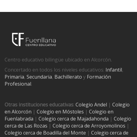
Centro educativo bilingüe ubicado en Alcorcón.
Concertado en todos los niveles educativos:
Infantil
,
Primaria
,
Secundaria
,
Bachillerato
y
Formación
Profesional
.
Otras instituciones educativas
:
Colegio Andel
|
Colegio
en Alcorcón
|
Colegio en Móstoles
|
Colegio en
Fuenlabrada
|
Colegio cerca de Majadahonda
|
Colegio
cerca de Las Rozas
|
Colegio cerca de
Arroyomolinos
|
Colegio cerca de
Boadilla del Monte
|
Colegio cerca de