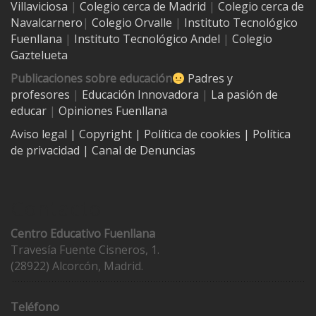
Villaviciosa
|
Colegio cerca de Madrid
|
Colegio cerca de
Navalcarnero
|
Colegio Orvalle
|
Instituto Tecnológico
Fuenllana
|
Instituto Tecnológico Andel
|
Colegio
Gaztelueta
Publicaciones sobre educación
Padres y
profesores
|
Educación Innovadora
|
La pasión de
educar
|
Opiniones Fuenllana
Aviso legal
| Copyright
|
Política de cookies
|
Política
de privacidad
|
Canal de Denuncias
Contacto
Centro Educativo Fuenllana
Travesía Fuente Cisneros, 1.
(28922) Alcorcón, Madrid.
Teléfono