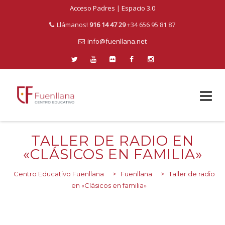
Acceso Padres
|
Espacio 3.0
Llámanos!
916 14 47 29
+34 656 95 81 87
info@fuenllana.net
Skip
to
TALLER DE RADIO EN
content
«CLÁSICOS EN FAMILIA»
Centro Educativo Fuenllana
>
Fuenllana
>
Taller de radio
en «Clásicos en familia»