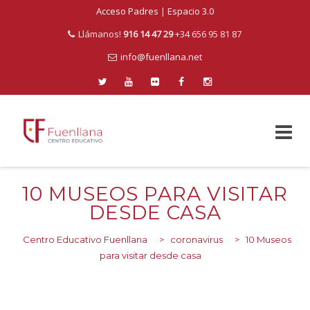
Acceso Padres
|
Espacio 3.0
Llámanos!
916 14 47 29
+34 656 95 81 87
info@fuenllana.net
Skip
to
10 MUSEOS PARA VISITAR
content
DESDE CASA
Centro Educativo Fuenllana
>
coronavirus
>
10 Museos
para visitar desde casa