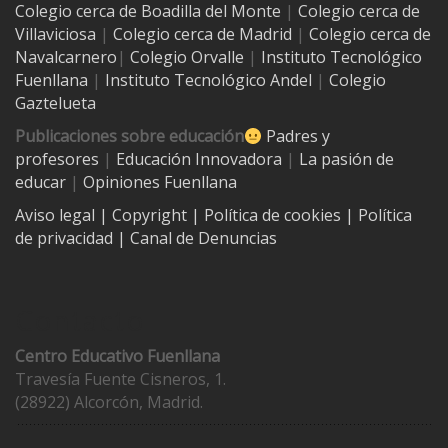
Colegio cerca de
Boadilla del Monte
|
Colegio cerca de
Villaviciosa
|
Colegio cerca de Madrid
|
Colegio cerca de
Navalcarnero
|
Colegio Orvalle
|
Instituto Tecnológico
Fuenllana
|
Instituto Tecnológico Andel
|
Colegio
Gaztelueta
Publicaciones sobre educación
Padres y
profesores
|
Educación Innovadora
|
La pasión de
educar
|
Opiniones Fuenllana
Aviso legal
| Copyright
|
Política de cookies
|
Política
de privacidad
|
Canal de Denuncias
Contacto
Centro Educativo Fuenllana
Travesía Fuente Cisneros, 1.
(28922) Alcorcón, Madrid.