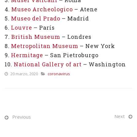
4.
Museo Archeologico
– Atene
5.
Museo del Prado
– Madrid
6.
Louvre
– París
7.
British Museum
– Londres
8.
Metropolitan Museum
– New York
9.
Hermitage
– San Pietroburgo
10.
National Gallery of art
– Washington
20 marzo, 2020
coronavirus
Next
Previous