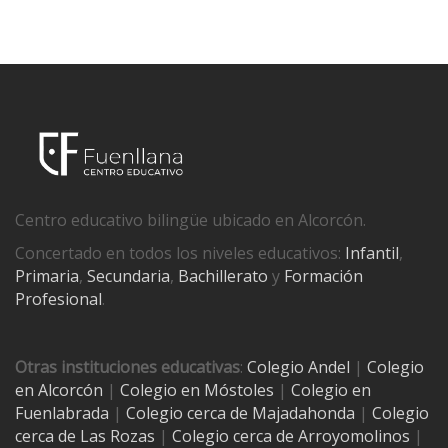
Centro educativo bilingüe ubicado en Alcorcón.
Concertado en todos los niveles educativos:
Infantil
,
Primaria
,
Secundaria
,
Bachillerato
y
Formación
Profesional
.
Otras instituciones educativas
:
Colegio Andel
|
Colegio
en Alcorcón
|
Colegio en Móstoles
|
Colegio en
Fuenlabrada
|
Colegio cerca de Majadahonda
|
Colegio
cerca de Las Rozas
|
Colegio cerca de
Arroyomolinos
|