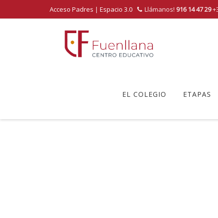
Acceso Padres
|
Espacio 3.0
Llámanos!
916 14 47 29
+3
Skip
to
EL COLEGIO
ETAPAS
content
286200_C.
Centr