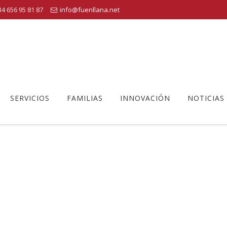
4 656 95 81 87
info@fuenllana.net
SERVICIOS
FAMILIAS
INNOVACIÓN
NOTICIAS
 FUENLLANA__MULTIALERGICO_
o Educativo Fuenllana
>
286200_C. FUENLLANA__MULTIALERGICO_435_2