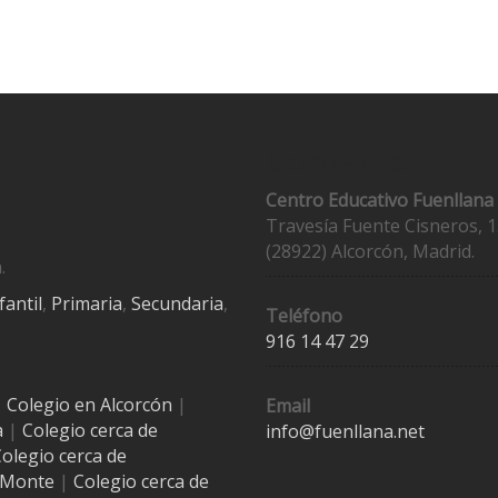
Contacto
Centro Educativo Fuenllana
Travesía Fuente Cisneros, 1
(28922) Alcorcón, Madrid.
.
fantil
,
Primaria
,
Secundaria
,
Teléfono
916 14 47 29
|
Colegio en Alcorcón
|
Email
a
|
Colegio cerca de
info@fuenllana.net
olegio cerca de
l Monte
|
Colegio cerca de