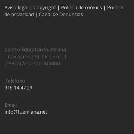
Aviso legal
| Copyright
|
Política de cookies
|
Política
de privacidad
|
Canal de Denuncias
Contacto
Centro Educativo Fuenllana
Travesía Fuente Cisneros, 1.
(28922) Alcorcón, Madrid.
Teléfono
916 14 47 29
Email
info@fuenllana.net
Accesos