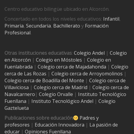
Centro educativo bilingüe ubicado en Alcorcón.
Concertado en todos los niveles educativos:
Infantil
,
Primaria
,
Secundaria
,
Bachillerato
y
Formación
Profesional
.
Otras instituciones educativas
:
Colegio Andel
|
Colegio
en Alcorcón
|
Colegio en Móstoles
|
Colegio en
Fuenlabrada
|
Colegio cerca de Majadahonda
|
Colegio
cerca de Las Rozas
|
Colegio cerca de
Arroyomolinos
|
Colegio cerca de
Boadilla del Monte
|
Colegio cerca de
Villaviciosa
|
Colegio cerca de Madrid
|
Colegio cerca de
Navalcarnero
|
Colegio Orvalle
|
Instituto Tecnológico
Fuenllana
|
Instituto Tecnológico Andel
|
Colegio
Gaztelueta
Publicaciones sobre educación
Padres y
profesores
|
Educación Innovadora
|
La pasión de
educar
|
Opiniones Fuenllana